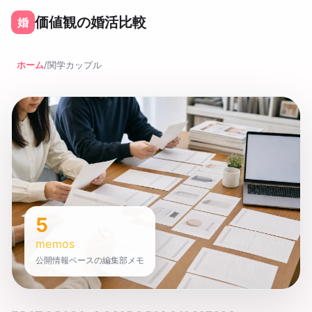
価値観の婚活比較
婚
ホーム
/
関学カップル
5
memos
公開情報ベースの編集部メモ